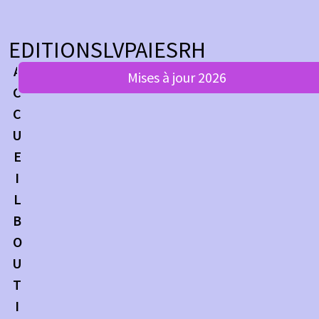
EDITIONSLVPAIESRH
A
Mises à jour 2026
C
C
U
E
I
L
B
O
U
T
I